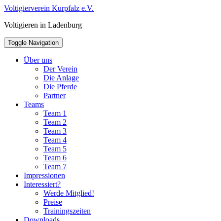
Skip
Voltigierverein Kurpfalz e.V.
to
Voltigieren in Ladenburg
content
Toggle Navigation
Über uns
Der Verein
Die Anlage
Die Pferde
Partner
Teams
Team 1
Team 2
Team 3
Team 4
Team 5
Team 6
Team 7
Impressionen
Interessiert?
Werde Mitglied!
Preise
Trainingszeiten
Downloads